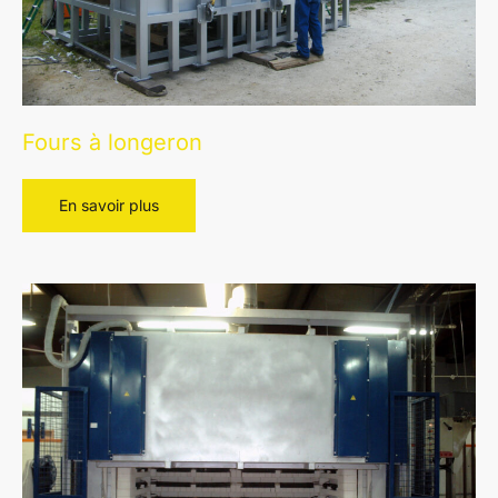
Fours à longeron
Fours
En savoir plus
à
longeron