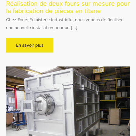
Réalisation de deux fours sur mesure pour
la fabrication de pièces en titane
Chez Fours Fumisterie Industrielle, nous venons de finaliser
une nouvelle installation pour un […]
Réalisation
En savoir plus
de
deux
fours
sur
mesure
pour
la
fabrication
de
pièces
en
titane