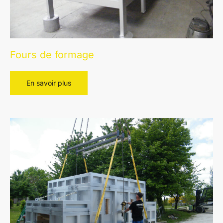
Fours de formage
Fours
En savoir plus
de
formage