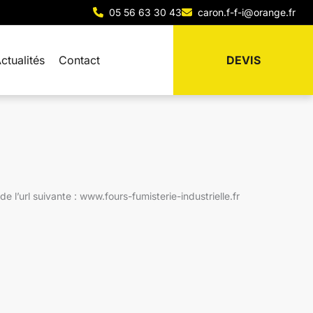
05 56 63 30 43
caron.f-f-i@orange.fr
ctualités
Contact
DEVIS
 l’url suivante : www.fours-fumisterie-industrielle.fr