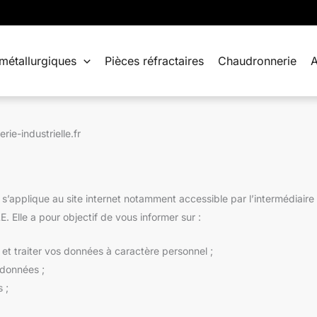
métallurgiques
Pièces réfractaires
Chaudronnerie
A
ie-industrielle.fr
s’applique au site internet notamment accessible par l’intermédiaire de
lle a pour objectif de vous informer sur :
et traiter vos données à caractère personnel ;
 données ;
 ;