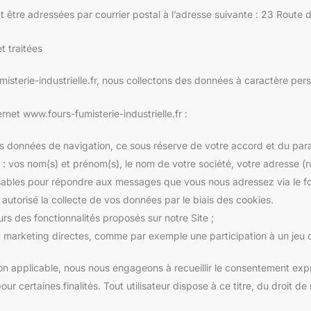
 être adressées par courrier postal à l’adresse suivante : 23 Rout
t traitées
isterie-industrielle.fr, nous collectons des données à caractère perso
rnet www.fours-fumisterie-industrielle.fr :
es données de navigation, ce sous réserve de votre accord et du par
: vos nom(s) et prénom(s), le nom de votre société, votre adresse (ru
sables pour répondre aux messages que vous nous adressez via le fo
autorisé la collecte de vos données par le biais des cookies.
teurs des fonctionnalités proposés sur notre Site ;
t marketing directes, comme par exemple une participation à un jeu 
n applicable, nous nous engageons à recueillir le consentement exprès
our certaines finalités. Tout utilisateur dispose à ce titre, du droit 