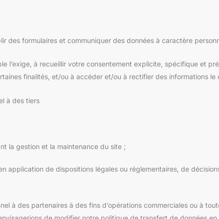
ir des formulaires et communiquer des données à caractère personn
 l’exige, à recueillir votre consentement explicite, spécifique et p
taines finalités, et/ou à accéder et/ou à rectifier des informations le
l à des tiers
t la gestion et la maintenance du site ;
application de dispositions légales ou réglementaires, de décisions j
l à des partenaires à des fins d’opérations commerciales ou à toute
s envisagerions de modifier notre politique de transfert de données en